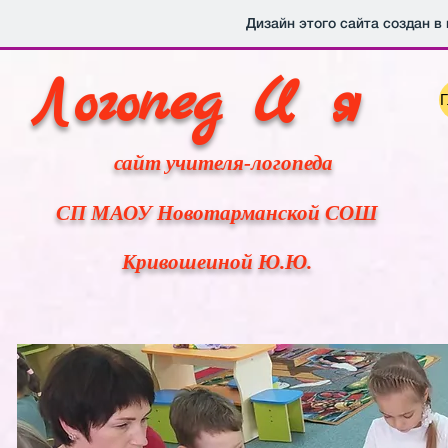
Дизайн этого сайта создан в
Логопед И я
Г
сайт учителя-логопеда
СП МАОУ Новотарманской СОШ
Кривошеиной Ю.Ю.